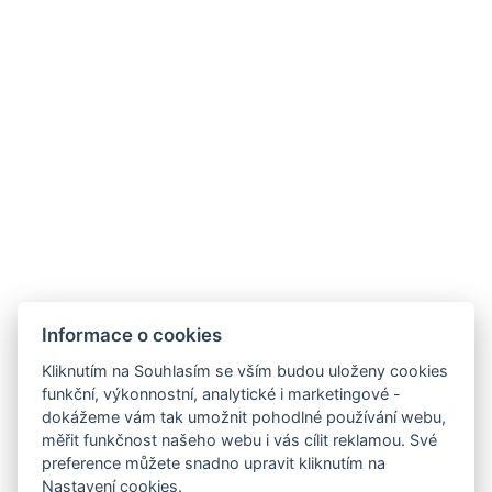
Typy postelí : 2x Manželská postel
Počet ložnic : 2
Počet místností : 5
Jiná adresa : 8, 77/509 Moo 12 Boon Kanjana, Soi 5,
Nongprue, Banglamung, Chonburi, Pattaya, 20150,
Thailand, 12.887206315486669, 100.8872178196907
Rychlovarná konvice
Informace o cookies
REZERVOVAT NYNÍ
Kliknutím na Souhlasím se vším budou uloženy cookies
funkční, výkonnostní, analytické i marketingové -
dokážeme vám tak umožnit pohodlné používání webu,
ZPĚT NA POKOJE
měřit funkčnost našeho webu i vás cílit reklamou. Své
preference můžete snadno upravit kliknutím na
Nastavení cookies.