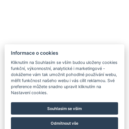
Jiná adresa : 5, 164 Moo 12, Thepprasit Soi 7, Pattaya,
20150, Thailand, 12.895216, 100.882987
Rychlovarná konvice
Informace o cookies
REZERVOVAT NYNÍ
Kliknutím na Souhlasím se vším budou uloženy cookies
funkční, výkonnostní, analytické i marketingové -
dokážeme vám tak umožnit pohodlné používání webu,
ZPĚT NA POKOJE
měřit funkčnost našeho webu i vás cílit reklamou. Své
preference můžete snadno upravit kliknutím na
Nastavení cookies.
booking@holiday-rentals-pattaya.com
Souhlasím se vším
+66 81 331 8153
Navštivte náš Facebook
Odmítnout vše