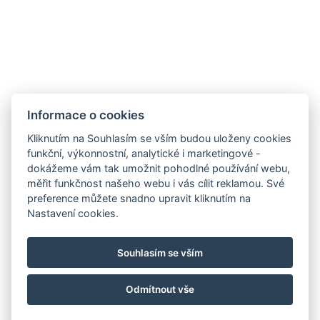
Jiná adresa : 2, 344/89 Moo12 Jomtien Beach Road Soi
9 , Pattaya, 20150, Thailand, 12.8910800, 100.8756900
Rychlovarná konvice
Parkoviště
Informace o cookies
REZERVOVAT NYNÍ
Kliknutím na Souhlasím se vším budou uloženy cookies
funkční, výkonnostní, analytické i marketingové -
dokážeme vám tak umožnit pohodlné používání webu,
ZPĚT NA POKOJE
měřit funkčnost našeho webu i vás cílit reklamou. Své
preference můžete snadno upravit kliknutím na
Nastavení cookies.
booking@holiday-rentals-pattaya.com
Souhlasím se vším
+66 81 331 8153
Navštivte náš Facebook
Odmítnout vše
© Copyright 2026 | Všechna práva vyhrazena