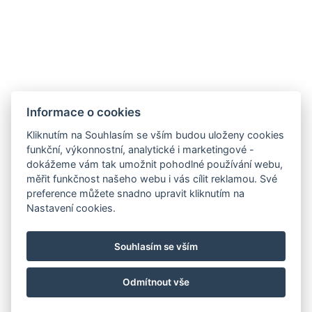
Jiná adresa : 2, 344/89 Moo12 Jomtien Beach Road Soi
9 , Pattaya, 20150, Thailand, 12.8910800, 100.8756900
Rychlovarná konvice
Parkoviště
Informace o cookies
REZERVOVAT NYNÍ
Kliknutím na Souhlasím se vším budou uloženy cookies
funkční, výkonnostní, analytické i marketingové -
dokážeme vám tak umožnit pohodlné používání webu,
ZPĚT NA POKOJE
měřit funkčnost našeho webu i vás cílit reklamou. Své
preference můžete snadno upravit kliknutím na
Nastavení cookies.
booking@holiday-rentals-pattaya.com
Souhlasím se vším
+66 81 331 8153
Navštivte náš Facebook
Odmítnout vše
© Copyright 2026 | Všechna práva vyhrazena