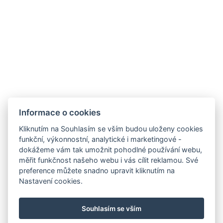
Jiná adresa : 6, 391 Soi Rajchawaroon, Pratumnak,
Pattaya, 20150, Thailand, 12.9221100, 100.8638700
Rychlovarná konvice
Parkoviště
Budova : The Place Pratumnak
Informace o cookies
REZERVOVAT NYNÍ
Kliknutím na Souhlasím se vším budou uloženy cookies
funkční, výkonnostní, analytické i marketingové -
dokážeme vám tak umožnit pohodlné používání webu,
ZPĚT NA POKOJE
měřit funkčnost našeho webu i vás cílit reklamou. Své
preference můžete snadno upravit kliknutím na
Nastavení cookies.
booking@holiday-rentals-pattaya.com
Souhlasím se vším
+66 81 331 8153
Navštivte náš Facebook