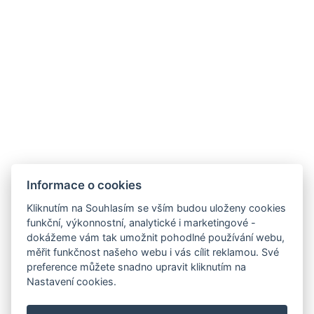
Villa Koh Chang Reservation
Villa Pattaya Reservation
Čeština
English
Informace o cookies
Kliknutím na Souhlasím se vším budou uloženy cookies
Русский
funkční, výkonnostní, analytické i marketingové -
dokážeme vám tak umožnit pohodlné používání webu,
měřit funkčnost našeho webu i vás cílit reklamou. Své
preference můžete snadno upravit kliknutím na
Nastavení cookies.
booking@holiday-rentals-pattaya.com