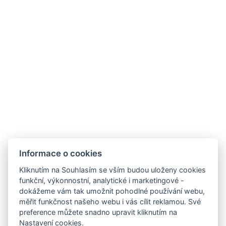
Rozloha místnosti : 30m²
Typy postelí : 1x Manželská postel
Počet ložnic : 1
Počet místností : 2
Jiná adresa : 7, Bong Koch 8, Pattaya, 20150, Thailand,
12.928087, 100.890047
Rychlovarná konvice
Informace o cookies
REZERVOVAT NYNÍ
Kliknutím na Souhlasím se vším budou uloženy cookies
funkční, výkonnostní, analytické i marketingové -
dokážeme vám tak umožnit pohodlné používání webu,
ZPĚT NA POKOJE
měřit funkčnost našeho webu i vás cílit reklamou. Své
preference můžete snadno upravit kliknutím na
Nastavení cookies.